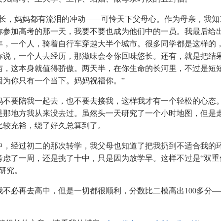
家长，妈妈都有流泪的冲动——可怜天下父母心。作为母亲，我知
你参加高考的那一天，我要不要也成为他们中的一员。我最后给
年，一个人，骑着自行车穿越大半个城市。很多同学都是这样的
你说，一个人去经历，那滋味会令你回味悠长。还有，就是把结
与，这本身就值得骄傲。两天半，在你生命的长河里，不过是短
因为你只有一个当下。妈妈祝福你。”
妈不要陪我一起去，也不要去接我，这样我才有一个轻松的心态
是那地方我从来没去过。虽然头一天研究了一个小时地图，但是
比较充裕，绕了好久总算到了。
中，经过初二的那次转学，我父母也知道了把我扔到不适合我的
考虑了一周，还是挑了十中，只是因为放学早。这样不过是“双重
研究。
不必再去高中，但是一切都很顺利，分数比二模高出100多分—