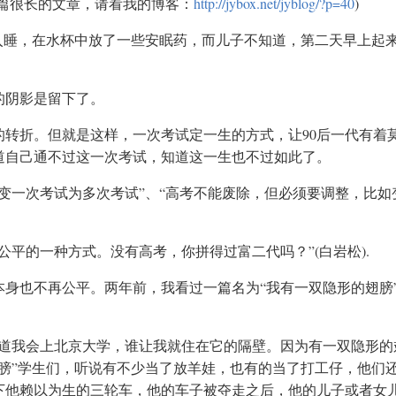
篇很长的文章，请看我的博客：
http://jybox.net/jyblog/?p=40
)
入睡，在水杯中放了一些安眠药，而儿子不知道，第二天早上起
的阴影是留下了。
转折。但就是这样，一次考试定一生的方式，让90后一代有着
道自己通不过这一次考试，知道这一生也不过如此了。
变一次考试为多次考试”、“高考不能废除，但必须要调整，比如
平的一种方式。没有高考，你拼得过富二代吗？”(白岩松).
身也不再公平。两年前，我看过一篇名为“我有一双隐形的翅膀
。
知道我会上北京大学，谁让我就住在它的隔壁。因为有一双隐形的
膀”学生们，听说有不少当了放羊娃，也有的当了打工仔，他们
下他赖以为生的三轮车，他的车子被夺走之后，他的儿子或者女