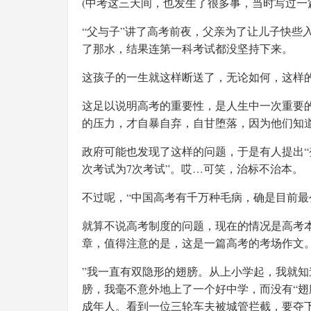
(中考这三天间，也发生了很多事，当时写过一
“父与子”讲了高考前夜，父亲为了让儿子快些
了那水，结果连第一科考试都没坚持下来。
这孩子的一生就这样断送了，无论如何，这样
这足以说明高考的重要性，是人生中一次重要的
的压力，才自暴自弃，自甘堕落，因为他们知
政府可能也发现了这样的问题，于是有人提出“
次考试为7次考试”。哎…可笑，治标不治本。
不过呢，“中国高考有千万种毛病，确是目前最公
就算不说高考制度的问题，现在的情况是高考本
章，值得注意的是，这是一篇高考的考场作文
”我一直有双隐形的翅膀。从上小学起，我就
膀，我毫不意外地上了一个好中学，而没有“翅
成年人。看到一位三轮车夫被城管拦截，要夺