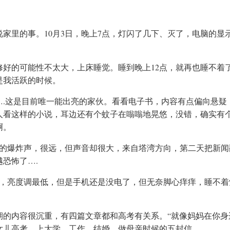
家里的事。10月3日，晚上7点，灯闪了几下、灭了，电脑的显
修好的可能性不太大，上床睡觉。睡到晚上12点，就再也睡不着
是我活跃的时候。
….这是目前唯一能出亮的家伙。看看电子书，内容有点偏向悬疑
人看这样的小说，耳边还有个蚊子在嗡嗡地晃悠，没错，确实有
啊。
大的爆炸声，很远，但声音却很大，来自塔湾方向，第二天把新闻
恐怖了….
序，亮度调最低，但是手机还是没电了，但无奈脚心痒痒，睡不着
的内容很沉重，有四篇文章都和高考有关系。“就像妈妈在你身
女儿高考、上大学、工作、结婚、做母亲时候的五封信。