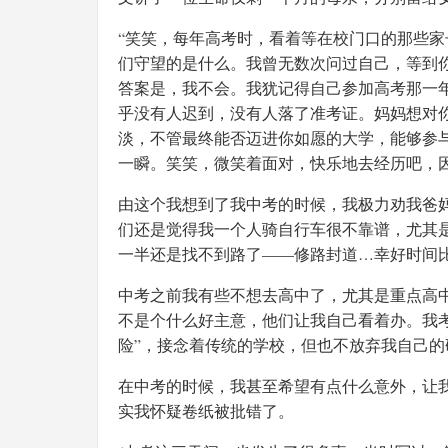
“笑笑，每年高考时，看着等在校门口的那些
们守望的是什么。我曾无数次问过自己，等到
答案是，我不会。我犹记得自己参加高考那一
乎没有人迟到，没有人落了准考证。妈妈想对
淡，不管最终能否迈进你如愿的大学，能够参
一瞬。笑笑，微笑着面对，快乐地去经历吧，
由这个我想到了我中考的时候，我极力劝我爸
们还是觉得我一个人骑自行车很不靠谱，尤其
一半还是找不到路了——修路封道…幸好时间
中考之前我有些不想去高中了，尤其是重点高
不是个什么好主意，他们让我自己看着办。我
险”，接念着传统的学校，但也不放弃我自己的
在中考的时候，我甚至希望有点什么意外，让我
实我怀疑卷纸被批错了。