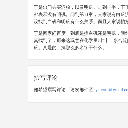
于是出门去买淀粉，以及明矾。走到一半，下了
都表示没有明矾。问到第11家，人家说有白矾
没找到白矾和明矾有什么关系。而且人家说怕
于是回家问百度，到底是搜白矾还是明矾，我纠
真找到了，原来这玩意在化学里叫“十二水合硫
矾。真是的，搞那么多名字干什么。
撰写评论
如希望撰写评论，请发邮件至
jysperm@gmail.c