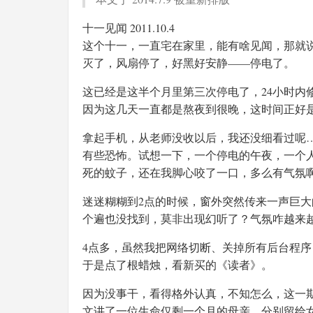
十一见闻 2011.10.4
这个十一，一直宅在家里，能有啥见闻，那就说
灭了，风扇停了，好黑好安静——停电了。
这已经是这半个月里第三次停电了，24小时内
因为这几天一直都是熬夜到很晚，这时间正好
拿起手机，从老师没收以后，我还没细看过呢
有些恐怖。试想一下，一个停电的午夜，一个
死的蚊子，还在我脚心咬了一口，多么有气氛
迷迷糊糊到2点的时候，窗外突然传来一声巨
个遍也没找到，莫非出现幻听了？气氛咋越来越
4点多，虽然我把网络切断、关掉所有后台程
于是点了根蜡烛，看新买的《读者》。
因为没事干，看得格外认真，不知怎么，这一期
文讲了一位生命仅剩一个月的母亲，分别留给