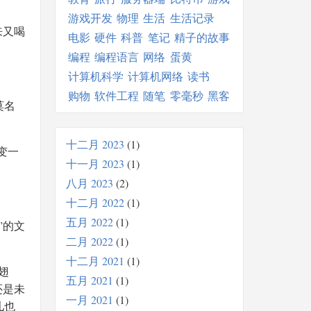
游戏开发
物理
生活
生活记录
来又喝
电影
硬件
科普
笔记
精子的故事
编程
编程语言
网络
蛋黄
计算机科学
计算机网络
读书
购物
软件工程
随笔
零毫秒
黑客
莫名
十二月 2023
1
变一
十一月 2023
1
八月 2023
2
十二月 2022
1
五月 2022
1
”的文
二月 2022
1
十二月 2021
1
翅
五月 2021
1
还是未
一月 2021
1
儿也