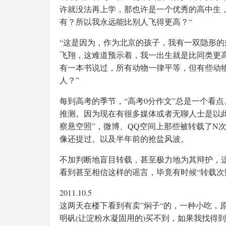
许就没法再上学，那也许是一个优秀的高中生
有？所以我永远能比别人飞得更高？“
“这是因为，作为北京的孩子，我有一双隐形
飞翔，这难道预示着，我一出生就是比同类更
有一本书说过，所有动物一律平等，但有些动物
人？”
每到高考的季节，“高考0分作文”总是一个看
推测。因为现在有很多媒体或者无聊人士是以
察悬空照”，微博、QQ空间上那些被转载了N
像还提过。以及半年前的抢盐风波。
不加判断地盲目转载，甚至极力地为其辩护，这
看到甚至相信这样的谣言，毕竟有时候“转载次
2011.10.5
这两天在楼下看到有卖”焖子“的，一种小吃，
明矾(让淀粉水凝固用的)买不到，如果我找得