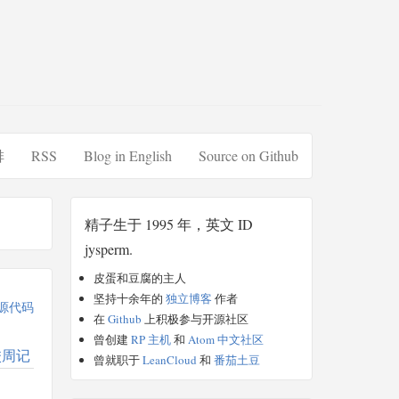
排
RSS
Blog in English
Source on Github
精子生于 1995 年，英文 ID
jysperm.
皮蛋和豆腐的主人
坚持十余年的
独立博客
作者
源代码
在
Github
上积极参与开源社区
曾创建
RP 主机
和
Atom 中文社区
校周记
曾就职于
LeanCloud
和
番茄土豆