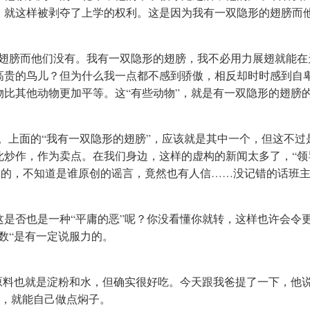
，就这样被剥夺了上学的权利。这是因为我有一双隐形的翅膀而
的翅膀而他们没有。我有一双隐形的翅膀，我不必用力展翅就能在
高贵的鸟儿？但为什么我一点都不感到骄傲，相反却时时感到自
比其他动物更加平等。这“有些动物”，就是有一双隐形的翅膀
点。上面的“我有一双隐形的翅膀”，应该就是其中一个，但这不过
此炒作，作为卖点。在我们身边，这样的虚构的新闻太多了，“领
次的，不知道是谁原创的谣言，竟然也有人信……没记错的话班
是否也是一种“平庸的恶”呢？你没看懂你就转，这样也许会令
数“是有一定说服力的。
原料也就是淀粉和水，但确实很好吃。今天跟我爸提了一下，他
到，就能自己做点焖子。