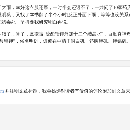
大雨，幸好这衣服还厚，一时半会还透不了，一共问了10家药
没明矾，又找了本书翻了半个小时(反正外面下雨，等等也没关系
把我毒死，坚持要我研究明白再说。
结了…算了，直接搜“硫酸铝钾外加十二个结晶水”，百度真神
酸铝钾”，俗名明矾，偏偏在中药里叫白矾，还叫钾矾、钾铝矾
om
并注明文章标题，我会挑选对读者有价值的评论附加到文章