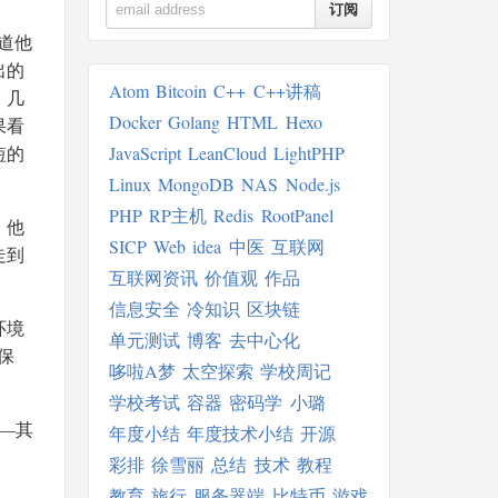
订阅
道他
出的
Atom
Bitcoin
C++
C++讲稿
，几
Docker
Golang
HTML
Hexo
果看
JavaScript
LeanCloud
LightPHP
短的
Linux
MongoDB
NAS
Node.js
PHP
RP主机
Redis
RootPanel
。他
SICP
Web
idea
中医
互联网
走到
互联网资讯
价值观
作品
信息安全
冷知识
区块链
环境
单元测试
博客
去中心化
保
哆啦A梦
太空探索
学校周记
学校考试
容器
密码学
小璐
—其
年度小结
年度技术小结
开源
彩排
徐雪丽
总结
技术
教程
教育
旅行
服务器端
比特币
游戏