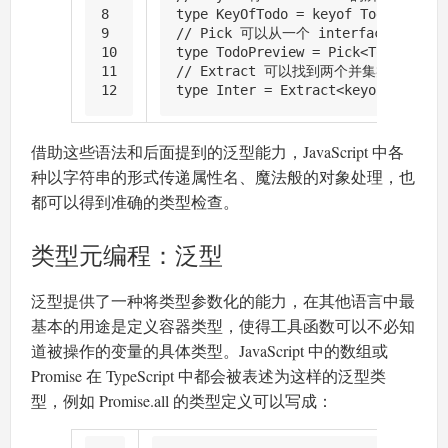
8
type
KeyOfTodo
 = keyof 
Todo
// 'ti
9
// Pick 可以从一个 interface 
10
type
TodoPreview
 = 
Pick
<
Todo
, 
'tit
11
// Extract 可以找到两个并集类型的
12
type
Inter
 = 
Extract
<keyof 
Todo
, 
"
借助这些语法和后面提到的泛型能力，JavaScript 中各
种以字符串的形式传递属性名、魔法般的对象处理，也
都可以得到准确的类型检查。
类型元编程：泛型
泛型提供了一种将类型参数化的能力，在其他语言中最
基本的用途是定义容器类型，使得工具函数可以不必知
道被操作的变量的具体类型。JavaScript 中的数组或
Promise 在 TypeScript 中都会被表述为这样的泛型类
型，例如 Promise.all 的类型定义可以写成：