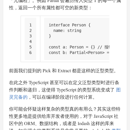
「元编程」。例如 Partial 会遍历传入类型 T 的每一个属
性，返回一个所有属性都可空的新类型：
1
interface
Person
 {
2
name
: 
string
3
}
4
5
const
a
: 
Person
 = {} 
// 报错 Propert
6
const
b
: 
Partial
<
Person
> = {}
前面我们提到的 Pick 和 Extract 都是这样的泛型类型。
在此之外 TypeScript 甚至可以在定义泛型类型时进行条
件判断和递归，这使得 TypeScript 的类型系统变成了
图
灵完备的
，可以在编译阶段进行任何计算。
你可能会怀疑这样复杂的类型真的有用么？其实这些特
性更多地是提供给库开发者使用的，对于 JavaScript 社
区中的 ORM、数据结构，或者是 lodash 这样的库来