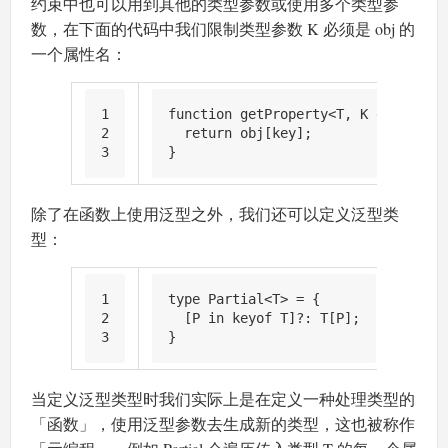
约束中也可以用到其他的类型参数或使用多个类型参
数，在下面的代码中我们限制类型参数 K 必须是 obj 的
一个属性名：
1
function
 getProperty<T, K 
extends
 k
2
return
 obj[key];
3
}
除了在函数上使用泛型之外，我们还可以定义泛型类
型：
1
type
Partial
<T> = {
2
  [P 
in
 keyof T]?: T[P];
3
}
当定义泛型类型时我们实际上是在定义一种处理类型的
「函数」，使用泛型参数去生成新的类型，这也被称作