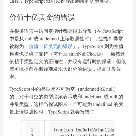
知数，TypeScript 就可以推导出剩余的泛型类型。
价值十亿美金的错误
在很多语言中访问空指针都会报出异常（在 JavaScript
中是从 null 或 undefined 上读取属性时），空指针异常
被称为「
价值十亿美元的错误
」。TypeScript 则为空值
检查也提供了支持（需开启 strictNullChecks），虽然这
依赖于类型定义的正确性，并没有运行时的保证，但依
然可以提前在编译期发现大部分的错误，提高开发效
率。
TypeScript 中的类型是不可为空（undefined 或 null）
的，对于可空的类型必须表示成和 undefined 或 null 的
并集类型，这样当你试图从一个可能为 undefined 的变
量上读取属性时，TypeScript 就会报错了。
1
function
logDateValue1
(
date: 
Date
)
2
console
.
log
(date.
valueOf
())