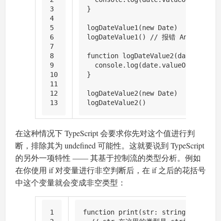
3
}
4
5
logDateValue1
(
new
Date
)
6
logDateValue1
() 
// 报错 An argument
7
8
function
logDateValue2
(
date: 
Date
 
9
console
.
log
(date.
valueOf
()) 
// 
10
}
11
12
logDateValue2
(
new
Date
)
13
logDateValue2
()
在这种情况下 TypeScript 会要求你先对这个值进行判
断，排除其为 undefined 可能性。这就要说到 TypeScript
的另外一项特性 —— 其基于控制流的类型分析。例如
在你使用 if 对变量进行非空判断后，在 if 之后的花括号
中这个变量就会变成非空类型：
1
function
print
(
str: 
string
 | 
null
) 