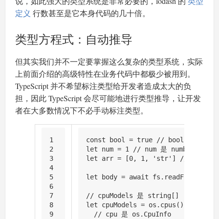
说，如此强大的类型系统是非常必要的，lodash 的
类型
定义
行数甚至是它本身代码的几十倍。
类型方程式：自动推导
但其实我们并不一定要掌握这么复杂的类型系统，实际
上前面介绍的高级特性在业务代码中都极少被用到。
TypeScript 并不希望标注类型给开发者造成太大的负
担，因此 TypeScript 会尽可能地进行类型推导，让开发
者在大多数情况下不必手动标注类型。
1
const
 bool = 
true
// bool 是字面量
2
let
 num = 
1
// num 是 number
3
let
 arr = [
0
, 
1
, 
'str'
] 
// arr 是 
4
5
let
 body = 
await
 fs.
readFile
() 
//
6
7
// cpuModels 是 string[]
8
let
 cpuModels = os.
cpus
().
map
( 
cpu
9
// cpu 是 os.CpuInfo