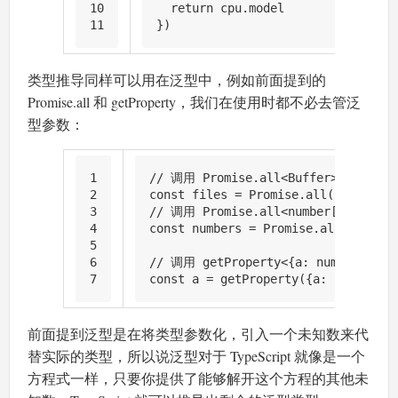
10
return
 cpu.
model
11
})
类型推导同样可以用在泛型中，例如前面提到的
Promise.all 和 getProperty，我们在使用时都不必去管泛
型参数：
1
// 调用 Promise.all<Buffer>，files
2
const
 files = 
Promise
.
all
(paths.
map
3
// 调用 Promise.all<number[]>，numb
4
const
 numbers = 
Promise
.
all
([
1
, 
2
, 
5
6
// 调用 getProperty<{a: number}, 
7
const
 a = 
getProperty
({
a
: 
2
}, 
'a'
)
前面提到泛型是在将类型参数化，引入一个未知数来代
替实际的类型，所以说泛型对于 TypeScript 就像是一个
方程式一样，只要你提供了能够解开这个方程的其他未