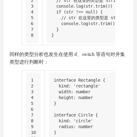
2
// str 在这里的类型是 string | nul
3
console
.
log
(str.
trim
()) 
// 报错 Ob
4
if
 (str !== 
null
) {
5
// str 在这里的类型是 string
6
console
.
log
(str.
trim
())
7
  }
8
}
同样的类型分析也发生在使用 if、switch 等语句对并集
类型进行判断时：
1
interface
Rectangle
 {
2
kind
: 
'rectangle'
3
width
: 
number
4
height
: 
number
5
}
6
7
interface
Circle
 {
8
kind
: 
'circle'
9
radius
: 
number
10
}