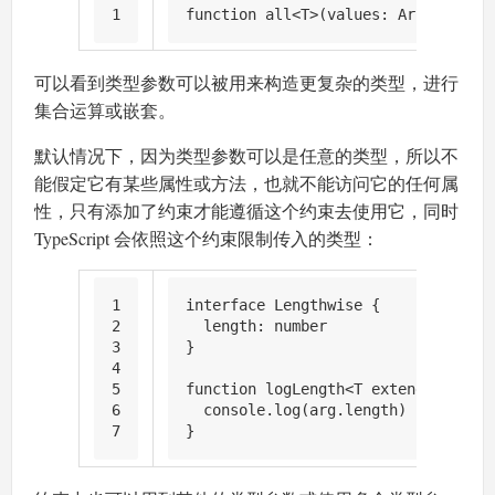
1
function
 all<T>(
values
: 
Array
<T | 
P
可以看到类型参数可以被用来构造更复杂的类型，进行
集合运算或嵌套。
默认情况下，因为类型参数可以是任意的类型，所以不
能假定它有某些属性或方法，也就不能访问它的任何属
性，只有添加了约束才能遵循这个约束去使用它，同时
TypeScript 会依照这个约束限制传入的类型：
1
interface
Lengthwise
 {
2
length
: 
number
3
}
4
5
function
 logLength<T 
extends
Length
6
console
.
log
(arg.
length
)
7
}