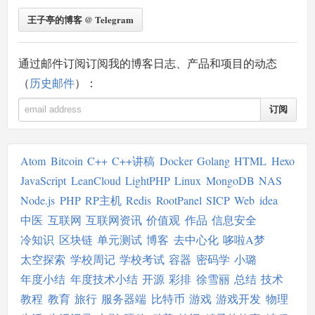
王子亭的博客 @ Telegram
通过邮件订阅订阅我的博客日志、产品和项目的动态
（
历史邮件
）：
订阅
Atom
Bitcoin
C++
C++讲稿
Docker
Golang
HTML
Hexo
JavaScript
LeanCloud
LightPHP
Linux
MongoDB
NAS
Node.js
PHP
RP主机
Redis
RootPanel
SICP
Web
idea
中医
互联网
互联网资讯
价值观
作品
信息安全
冷知识
区块链
单元测试
博客
去中心化
哆啦A梦
太空探索
学校周记
学校考试
容器
密码学
小璐
年度小结
年度技术小结
开源
彩排
徐雪丽
总结
技术
教程
教育
旅行
服务器端
比特币
游戏
游戏开发
物理