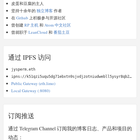
皮蛋和豆腐的主人
坚持十余年的
独立博客
作者
在
Github
上积极参与开源社区
曾创建
RP 主机
和
Atom 中文社区
曾就职于
LeanCloud
和
番茄土豆
通过 IPFS 访问
jysperm.eth
ipns://k51qzi5uqu5dg71ebxtn9sjvdjzotniudwebll5ysyr8qb2kz4oimyydvu9n5u
Public Gateway (eth.limo)
Local Gateway (:8080)
订阅推送
通过 Telegram Channel 订阅我的博客日志、产品和项目的
动态：