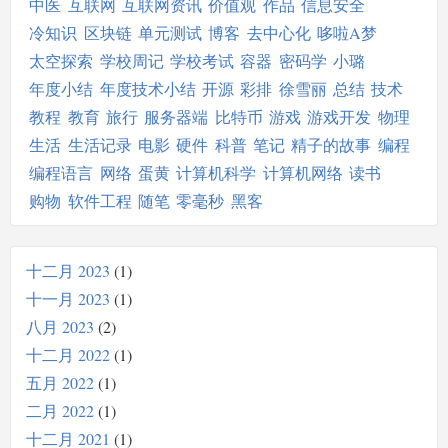
中医
互联网
互联网资讯
价值观
作品
信息安全
冷知识
区块链
单元测试
博客
去中心化
哆啦A梦
太空探索
学校周记
学校考试
容器
密码学
小璐
年度小结
年度技术小结
开源
彩排
徐雪丽
总结
技术
教程
教育
旅行
服务器端
比特币
游戏
游戏开发
物理
生活
生活记录
电影
硬件
科普
笔记
精子的故事
编程
编程语言
网络
蛋黄
计算机科学
计算机网络
读书
购物
软件工程
随笔
零毫秒
黑客
十二月 2023
1
十一月 2023
1
八月 2023
2
十二月 2022
1
五月 2022
1
二月 2022
1
十二月 2021
1