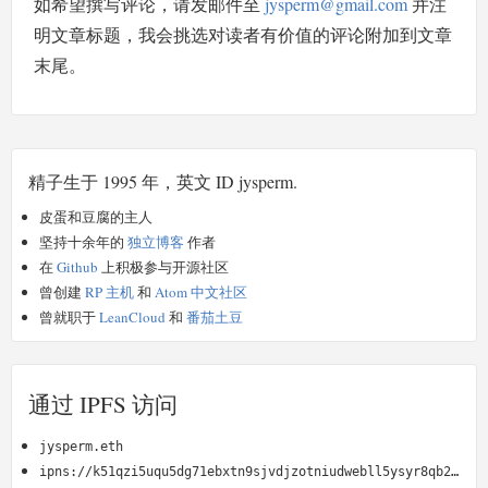
如希望撰写评论，请发邮件至
jysperm@gmail.com
并注
明文章标题，我会挑选对读者有价值的评论附加到文章
末尾。
精子生于 1995 年，英文 ID jysperm.
皮蛋和豆腐的主人
坚持十余年的
独立博客
作者
在
Github
上积极参与开源社区
曾创建
RP 主机
和
Atom 中文社区
曾就职于
LeanCloud
和
番茄土豆
通过 IPFS 访问
jysperm.eth
ipns://k51qzi5uqu5dg71ebxtn9sjvdjzotniudwebll5ysyr8qb2kz4oimyydvu9n5u