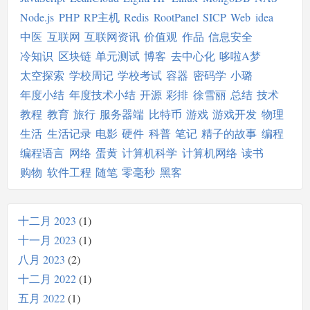
Node.js
PHP
RP主机
Redis
RootPanel
SICP
Web
idea
中医
互联网
互联网资讯
价值观
作品
信息安全
冷知识
区块链
单元测试
博客
去中心化
哆啦A梦
太空探索
学校周记
学校考试
容器
密码学
小璐
年度小结
年度技术小结
开源
彩排
徐雪丽
总结
技术
教程
教育
旅行
服务器端
比特币
游戏
游戏开发
物理
生活
生活记录
电影
硬件
科普
笔记
精子的故事
编程
编程语言
网络
蛋黄
计算机科学
计算机网络
读书
购物
软件工程
随笔
零毫秒
黑客
十二月 2023
1
十一月 2023
1
八月 2023
2
十二月 2022
1
五月 2022
1