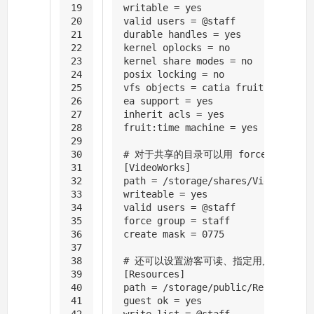
19
writable = yes
20
valid users = @staff
21
durable handles = yes
22
kernel oplocks = no
23
kernel share modes = no
24
posix locking = no
25
vfs objects = catia fruit streams_
26
ea support = yes
27
inherit acls = yes
28
fruit:time machine = yes
29
30
# 对于共享的目录可以用 force group
31
[VideoWorks]
32
path = /storage/shares/VideoWorks
33
writeable = yes
34
valid users = @staff
35
force group = staff
36
create mask = 0775
37
38
# 还可以设置游客可读、指定用户组可写的
39
[Resources]
40
path = /storage/public/Resources
41
guest ok = yes