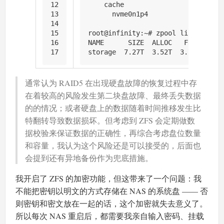
12
    cache
13
      nvme0n1p4                   
14
15
root@infinity:~# zpool list
16
NAME      SIZE  ALLOC   FREE  CKPO
17
storage  7.27T  3.52T  3.75T      
通常认为 RAID5 在出现硬盘故障的恢复过程中存
在着较高的风险发生第二块盘故障、最终丢失数据
的的情况；或者硬盘上的数据随着时间推移发生比
特翻转导致数据损坏。但考虑到 ZFS 会定期做数
据校验来保证数据的正确性，再综合考虑盘位数量
和容量，我认为这个风险还是可以接受的，后面也
会提到还有异地备份作为兜底措施。
我开启了 ZFS 的加密功能，但这带来了一个问题：我
不能把密钥以明文的方式存储在 NAS 的系统盘 —— 否
则密钥和密文放在一起的话，这个加密就失去意义了。
所以每次 NAS 重启后，都需要我亲自输入密码、挂载