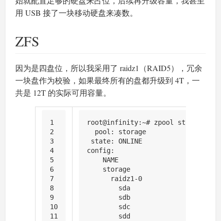
始就配置足够的硬盘来占位，后续再升级容量，我甚至
用 USB 接了一块移动硬盘来凑数。
ZFS
因为是四盘位，所以我采用了 raidz1（RAID5），冗余
一块盘作为校验，如果最终所有的盘都升级到 4T，一
共是 12T 的实际可用容量。
1
root@infinity:~# zpool status
2
  pool: storage
3
 state: ONLINE
4
config:
5
    NAME                          
6
    storage                       
7
      raidz1-0                    
8
        sda                       
9
        sdb                       
10
        sdc                       
11
        sdd                       