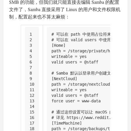
SMB 的功能，但我们就只能直接去编辑 Samba 的配置
文件了，Samba 直接采用了 Linux 的用户和文件权限机
制，配置起来也不算太麻烦：
1
# 可以在 path 中使用占位符来为每个用户
2
# 可以在 valid users 中使用用户组
3
[Home]
4
path = /storage/private/homes/%U
5
writeable = yes
6
valid users = @staff
7
8
# Samba 默认以登录用户创建文件，但 Next
9
[NextCloud]
10
path = /storage/nextcloud/data/%U/
11
writeable = yes
12
valid users = @staff
13
force user = www-data
14
15
# 通过这些设置可以让 macOS 的 TimeMa
16
# 详见 https://www.reddit.com/r/hom
17
[TimeMachine]
18
path = /storage/backups/timemachin