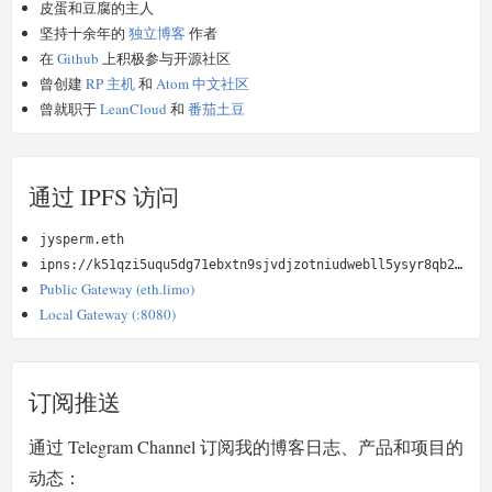
皮蛋和豆腐的主人
坚持十余年的
独立博客
作者
在
Github
上积极参与开源社区
曾创建
RP 主机
和
Atom 中文社区
曾就职于
LeanCloud
和
番茄土豆
通过 IPFS 访问
jysperm.eth
ipns://k51qzi5uqu5dg71ebxtn9sjvdjzotniudwebll5ysyr8qb2kz4oimyydvu9n5u
Public Gateway (eth.limo)
Local Gateway (:8080)
订阅推送
通过 Telegram Channel 订阅我的博客日志、产品和项目的
动态：