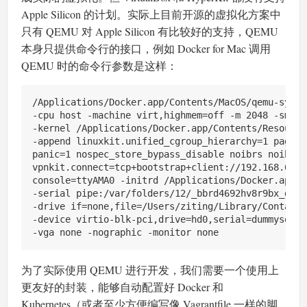
Apple Silicon 的计划。实际上目前开源的虚拟化方案中
只有 QEMU 对 Apple Silicon 有比较好的支持，QEMU
本身只提供命令行的接口，例如 Docker for Mac 调用
QEMU 时的命令行参数是这样：
/Applications/Docker.app/Contents/MacOS/qemu-syste
-cpu host -machine virt,highmem=off -m 2048 -smp 5 
-kernel /Applications/Docker.app/Contents/Resource
-append linuxkit.unified_cgroup_hierarchy=1 page_p
panic=1 nospec_store_bypass_disable noibrs noibpb 
vpnkit.connect=tcp+bootstrap+client://192.168.65.2
console=ttyAMA0 -initrd /Applications/Docker.app/C
-serial pipe:/var/folders/12/_bbrd4692hv8r9bx_ggw5
-drive if=none,file=/Users/ziting/Library/Containe
-device virtio-blk-pci,drive=hd0,serial=dummyseria
为了实际使用 QEMU 进行开发，我们需要一个使用上
更友好的封装，能够自动配置好 Docker 和
Kubernetes（或者至少方便编写像 Vagrantfile 一样的脚