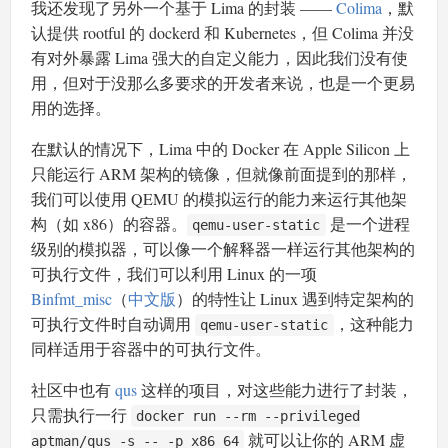
我还发现了另外一个基于 Lima 的封装 ——
Colima
，默
认提供 rootful 的 dockerd 和 Kubernetes，但 Colima 并没
有对外暴露 Lima 强大的自定义能力，因此我们没有使
用，但对于没那么多要求的开发者来说，也是一个更易
用的选择。
在默认的情况下，Lima 中的 Docker 在 Apple Silicon 上
只能运行 ARM 架构的镜像，但就像前面提到的那样，
我们可以使用 QEMU 的模拟运行的能力来运行其他架
构（如 x86）的容器。
是一个进程
qemu-user-static
级别的模拟器，可以像一个解释器一样运行其他架构的
可执行文件，我们可以利用 Linux 的一项
Binfmt_misc
（
中文版
）的特性让 Linux 遇到特定架构的
可执行文件时自动调用
，这种能力
qemu-user-static
同样适用于容器中的可执行文件。
社区中也有
qus
这样的项目，对这些能力进行了封装，
只需执行一行
docker run --rm --privileged
就可以让你的 ARM 虚
aptman/qus -s -- -p x86_64