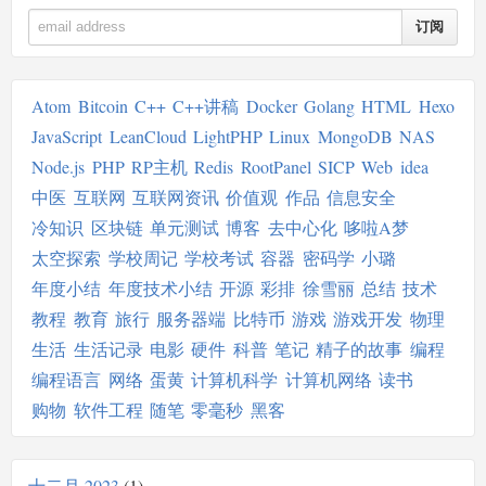
订阅
Atom
Bitcoin
C++
C++讲稿
Docker
Golang
HTML
Hexo
JavaScript
LeanCloud
LightPHP
Linux
MongoDB
NAS
Node.js
PHP
RP主机
Redis
RootPanel
SICP
Web
idea
中医
互联网
互联网资讯
价值观
作品
信息安全
冷知识
区块链
单元测试
博客
去中心化
哆啦A梦
太空探索
学校周记
学校考试
容器
密码学
小璐
年度小结
年度技术小结
开源
彩排
徐雪丽
总结
技术
教程
教育
旅行
服务器端
比特币
游戏
游戏开发
物理
生活
生活记录
电影
硬件
科普
笔记
精子的故事
编程
编程语言
网络
蛋黄
计算机科学
计算机网络
读书
购物
软件工程
随笔
零毫秒
黑客
十二月 2023
1