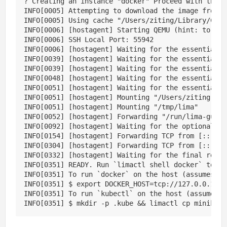
? Creating an instance "docker" Proceed with the d
INFO[0005] Attempting to download the image from "
INFO[0005] Using cache "/Users/ziting/Library/Cach
INFO[0006] [hostagent] Starting QEMU (hint: to wat
INFO[0006] SSH Local Port: 55942

INFO[0006] [hostagent] Waiting for the essential r
INFO[0039] [hostagent] Waiting for the essential r
INFO[0039] [hostagent] Waiting for the essential r
INFO[0048] [hostagent] Waiting for the essential r
INFO[0051] [hostagent] Waiting for the essential r
INFO[0051] [hostagent] Mounting "/Users/ziting"

INFO[0051] [hostagent] Mounting "/tmp/lima"

INFO[0052] [hostagent] Forwarding "/run/lima-guest
INFO[0092] [hostagent] Waiting for the optional re
INFO[0154] [hostagent] Forwarding TCP from [::]:23
INFO[0304] [hostagent] Forwarding TCP from [::]:84
INFO[0332] [hostagent] Waiting for the final requi
INFO[0351] READY. Run `limactl shell docker` to op
INFO[0351] To run `docker` on the host (assumes do
INFO[0351] $ export DOCKER_HOST=tcp://127.0.0.1:237
INFO[0351] To run `kubectl` on the host (assumes k