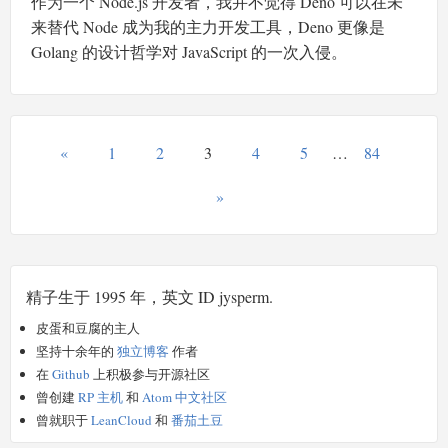
作为一个 Node.js 开发者，我并不觉得 Deno 可以在未
来替代 Node 成为我的主力开发工具，Deno 更像是
Golang 的设计哲学对 JavaScript 的一次入侵。
«
1
2
3
4
5
…
84
»
精子生于 1995 年，英文 ID jysperm.
皮蛋和豆腐的主人
坚持十余年的
独立博客
作者
在
Github
上积极参与开源社区
曾创建
RP 主机
和
Atom 中文社区
曾就职于
LeanCloud
和
番茄土豆