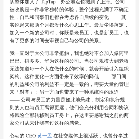
队整体加入了 TapTap，办公地点也搬到了上海。公司
被收购是一种非常独特的体验，整个过程充满了不确定
性，自己和同事们也都在考虑各自后续的变化 —— 其
实说起来那两个月都没什么心思工作。最后尘埃落定，
加入一个新的公司时，你既是老员工，也是新员工，也
有了更多的时间去审视自己与公司的关系。
我一直对于大公司非常抵触，我也绝对不会加入像阿里
巴巴、拼多多、华为这样的公司。当公司规模大到老板
无法知道每一个人在做什么的时候，就会开始引入组织
架构。这种变化一方面带来了效率的降低 —— 部门间
的利益和公司的利益不一定是一致的，需要大量的管理
来「对齐」；另一方面也带来了一种系统性的压迫
—— 公司与员工的力量是如此地悬殊，制定和执行规
则的人也与员工离得更远，他们会充分利用合同和协议
将风险全部转移到员工身上，在这里要感谢我之前的两
家公司从未让我有过这样的感觉。
心动的 CEO
黄一孟
在社交媒体上很活跃，也曾分享过