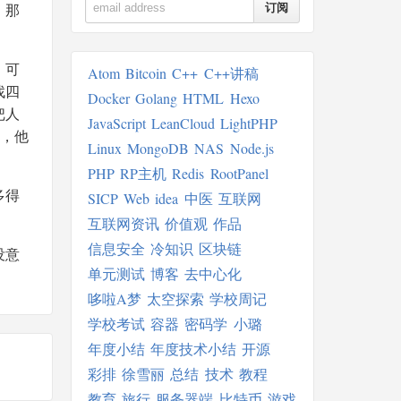
，那
订阅
，可
Atom
Bitcoin
C++
C++讲稿
找四
Docker
Golang
HTML
Hexo
把人
JavaScript
LeanCloud
LightPHP
)，他
Linux
MongoDB
NAS
Node.js
PHP
RP主机
Redis
RootPanel
多得
SICP
Web
idea
中医
互联网
互联网资讯
价值观
作品
信息安全
冷知识
区块链
没意
单元测试
博客
去中心化
哆啦A梦
太空探索
学校周记
学校考试
容器
密码学
小璐
年度小结
年度技术小结
开源
彩排
徐雪丽
总结
技术
教程
教育
旅行
服务器端
比特币
游戏