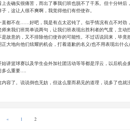
看上去确实很痛苦，而出了事我们班也脱不了干系。但十分钟后
样子，这让人很不爽啊，我觉得他们有些使诈。
一直都不在……好吧，我是有点太迟钝了。似乎情况有点不对劲
老师来我们班简单说两句，让我们班表现出胜利者的气度，主动
不是故意的，又不排除他们使诈的可能性。不过话说回来，毕竟
正大地向他们炫耀的机会，打着道歉的名义(也不用表现出什么
开始讲篮球赛以及学生会外加社团活动等等都是浮云，以后机会
多么重要….
这内容了。说说倒也无妨，但这么显而易见的道理，说多了也就
«
1
2