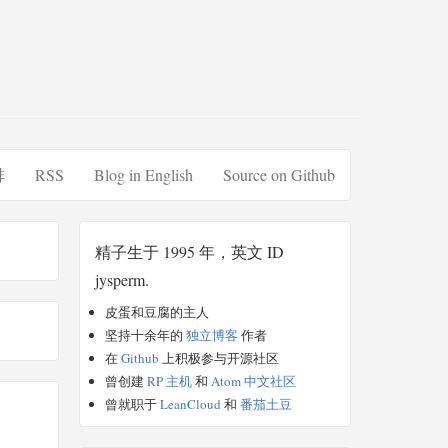
排
RSS
Blog in English
Source on Github
精子生于 1995 年，英文 ID
jysperm.
皮蛋和豆腐的主人
坚持十余年的
独立博客
作者
在
Github
上积极参与开源社区
曾创建
RP 主机
和
Atom 中文社区
曾就职于
LeanCloud
和
番茄土豆