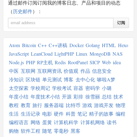
通过邮件订阅订阅我的博客日志、产品和项目的动态
（
历史邮件
）：
订阅
Atom
Bitcoin
C++
C++讲稿
Docker
Golang
HTML
Hexo
JavaScript
LeanCloud
LightPHP
Linux
MongoDB
NAS
Node.js
PHP
RP主机
Redis
RootPanel
SICP
Web
idea
中医
互联网
互联网资讯
价值观
作品
信息安全
冷知识
区块链
单元测试
博客
去中心化
哆啦A梦
太空探索
学校周记
学校考试
容器
密码学
小璐
年度小结
年度技术小结
开源
彩排
徐雪丽
总结
技术
教程
教育
旅行
服务器端
比特币
游戏
游戏开发
物理
生活
生活记录
电影
硬件
科普
笔记
精子的故事
编程
编程语言
网络
蛋黄
计算机科学
计算机网络
读书
购物
软件工程
随笔
零毫秒
黑客