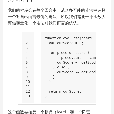
我们的程序会在每个回合中，从众多可能的走法中选择
一个对自己而言最优的走法，所以我们需要一个函数去
评估和量化一个走法对我们而言的优势。
1
function
evaluate
(
board: Board, ca
2
var
 ourScore = 
0
;
3
4
for
 piece on board {
5
if
 (piece.
camp
 == camp) {
6
      ourScore += 
getScode
(board, 
7
    } 
else
 {
8
      ourScore -= 
getScode
(board, 
9
    }
10
  }
11
12
return
 ourScore;
13
}
这个函数会接受一个棋盘（board）和一个阵营