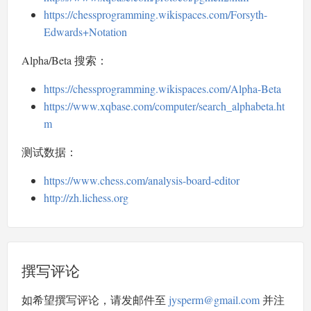
https://chessprogramming.wikispaces.com/Forsyth-
Edwards+Notation
Alpha/Beta 搜索：
https://chessprogramming.wikispaces.com/Alpha-Beta
https://www.xqbase.com/computer/search_alphabeta.ht
m
测试数据：
https://www.chess.com/analysis-board-editor
http://zh.lichess.org
撰写评论
如希望撰写评论，请发邮件至
jysperm@gmail.com
并注