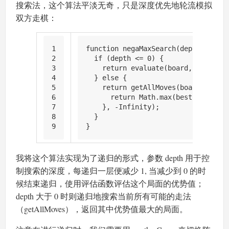
搜索法，这个算法平淡无奇，只是深度优先地轮流模拟
双方走棋：
1
function
negaMaxSearch
(
depth: numbe
2
if
 (depth <= 
0
) {
3
return
 evaluate(board, camp);
4
  } 
else
 {
5
return
getAllMoves
(board, camp)
6
return
Math
.
max
(best, -
negaMa
7
    }, -
Infinity
);
8
  }
9
}
我将这个算法实现为了递归的形式，参数 depth 用于控
制搜索的深度，每递归一层便减少 1, 当减少到 0 的时
候结束递归，使用评估函数评估这个局面的优势值；
depth 大于 0 时则递归地搜索当前所有可能的走法
（getAllMoves），返回其中优势值最大的局面。