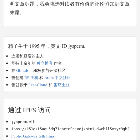
明文章标题，我会挑选对读者有价值的评论附加到文章
末尾。
精子生于 1995 年，英文 ID jysperm.
皮蛋和豆腐的主人
坚持十余年的
独立博客
作者
在
Github
上积极参与开源社区
曾创建
RP 主机
和
Atom 中文社区
曾就职于
LeanCloud
和
番茄土豆
通过 IPFS 访问
jysperm.eth
ipns://k51qzi5uqu5dg71ebxtn9sjvdjzotniudwebll5ysyr8qb2kz4oimyydvu9n5u
Public Gateway (eth.limo)