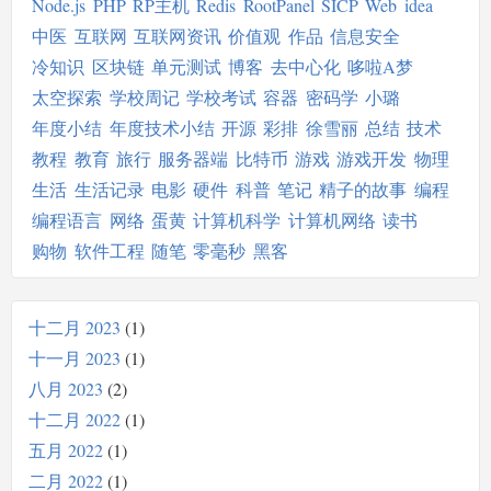
Node.js
PHP
RP主机
Redis
RootPanel
SICP
Web
idea
中医
互联网
互联网资讯
价值观
作品
信息安全
冷知识
区块链
单元测试
博客
去中心化
哆啦A梦
太空探索
学校周记
学校考试
容器
密码学
小璐
年度小结
年度技术小结
开源
彩排
徐雪丽
总结
技术
教程
教育
旅行
服务器端
比特币
游戏
游戏开发
物理
生活
生活记录
电影
硬件
科普
笔记
精子的故事
编程
编程语言
网络
蛋黄
计算机科学
计算机网络
读书
购物
软件工程
随笔
零毫秒
黑客
十二月 2023
1
十一月 2023
1
八月 2023
2
十二月 2022
1
五月 2022
1
二月 2022
1