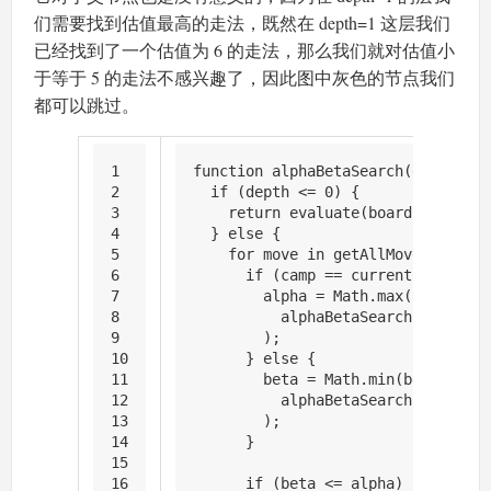
们需要找到估值最高的走法，既然在 depth=1 这层我们
已经找到了一个估值为 6 的走法，那么我们就对估值小
于等于 5 的走法不感兴趣了，因此图中灰色的节点我们
都可以跳过。
1
function
alphaBetaSearch
(
depth: nu
2
if
 (depth <= 
0
) {
3
return
 evaluate(board, camp);
4
  } 
else
 {
5
for
 move 
in
getAllMoves
(
board,
6
if
 (camp == currentCamp) {
7
        alpha = 
Math
.
max
(alpha,
8
alphaBetaSearch
(depth - 
9
        );
10
      } 
else
 {
11
        beta = 
Math
.
min
(beta,
12
alphaBetaSearch
(depth - 
13
        );
14
      }
15
16
if
 (beta <= alpha) {