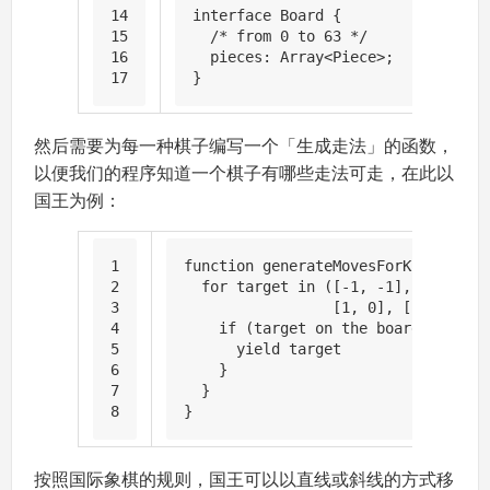
14
interface 
Board
 {
15
/* from 0 to 63 */
16
pieces
: 
Array
<
Piece
>;
17
}
然后需要为每一种棋子编写一个「生成走法」的函数，
以便我们的程序知道一个棋子有哪些走法可走，在此以
国王为例：
1
function
generateMovesForKing
(
board
2
for
 target 
in
 ([-
1
, -
1
], [
0
, -
1
],
3
                 [
1
, 
0
], [-
1
, 
1
], [
4
if
 (target on the board and (ta
5
yield
 target
6
    }
7
  }
8
}
按照国际象棋的规则，国王可以以直线或斜线的方式移