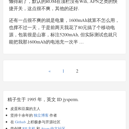
懒得刷了，默认的ROM在顶栏没有Wifi, APN之类的快
捷开关，这点很不爽，其他的还好.
还有一点很不爽的就是电量，1600mAh就算不怎么用，
也撑不过一天，于是前两天我花了80元搞了个移动电
源，包装很是山寨，标注5200mAh, 但实际测试也就只
能把我那1600mAh的电池充一次半 …
«
1
2
精子生于 1995 年，英文 ID jysperm.
皮蛋和豆腐的主人
坚持十余年的
独立博客
作者
在
Github
上积极参与开源社区
曾创建
RP 主机
和
Atom 中文社区