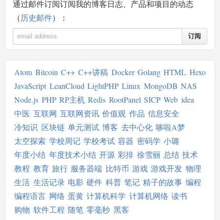
通过邮件订阅订阅我的博客日志、产品和项目的动态
（
历史邮件
）：
订阅
Atom
Bitcoin
C++
C++讲稿
Docker
Golang
HTML
Hexo
JavaScript
LeanCloud
LightPHP
Linux
MongoDB
NAS
Node.js
PHP
RP主机
Redis
RootPanel
SICP
Web
idea
中医
互联网
互联网资讯
价值观
作品
信息安全
冷知识
区块链
单元测试
博客
去中心化
哆啦A梦
太空探索
学校周记
学校考试
容器
密码学
小璐
年度小结
年度技术小结
开源
彩排
徐雪丽
总结
技术
教程
教育
旅行
服务器端
比特币
游戏
游戏开发
物理
生活
生活记录
电影
硬件
科普
笔记
精子的故事
编程
编程语言
网络
蛋黄
计算机科学
计算机网络
读书
购物
软件工程
随笔
零毫秒
黑客